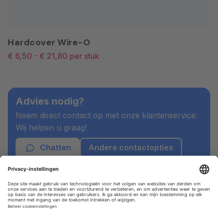
Hardcover Wire-O
€ 6,50
-
€ 21,80
per stuk
Advies nodig?
Neem direct contact op met onze klantenservice.
Wij helpen u graag!
Chatten
Andere contactopties
Maatwerk nodig?
Staat uw wens er niet tussen? Bij Drukwerknodig
hebben we jarenlange ervaring in het maken van