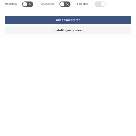
uiteenlopend drukwerk.
Offerte aanvragen
Printmanagement op maat
Reviews
van onze klanten
We doen er alles aan om verwachtingen te 
overtreffen. Ontdek hier de ervaringen van klanten die 
al met ons samenwerkten.