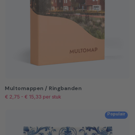
Multomappen / Ringbanden
€ 2,75
-
€ 15,33
per stuk
Populair