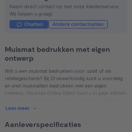
Neem direct contact op met onze klantenservice.
Wij helpen u graag!
Chatten
Andere contactopties
Muismat bedrukken met eigen
ontwerp
Wilt u een muismat bedrukken voor uzelf of als
relatiegeschenk? Bij Drukwerknodig kunt u voordelig
en snel muismatten bedrukken met een eigen
ontwerp. Via onze Online Editor kunt u in paar klikken
een eigen muismat ontwerpen. Daarnaast is het ook
mogelijk om een eigen PDF-bestand aan te leveren
Lees meer
voor bedrukte muismatten.
Aanleverspecificaties
Een muismat wordt full-color bedrukt op flexibel