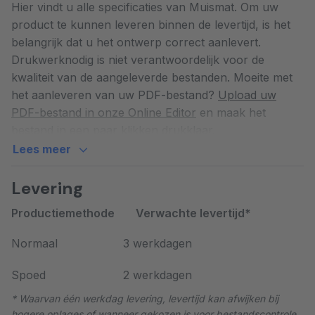
Hier vindt u alle specificaties van Muismat. Om uw
antislipmateriaal. Dit materiaal flexibel en de druk
product te kunnen leveren binnen de levertijd, is het
behoudt langdurig zijn kwaliteit. Een muismat kan
belangrijk dat u het ontwerp correct aanlevert.
worden uitgesneden in een rond of vierkant formaat.
Drukwerknodig is niet verantwoordelijk voor de
Wilt u een muismat laten uitsnijden in een bijzondere
kwaliteit van de aangeleverde bestanden. Moeite met
vorm? Neem dan contact op met onze specialisten en
het aanleveren van uw PDF-bestand?
Upload uw
bespreek de mogelijkheden.
PDF-bestand in onze Online Editor
en maak het
bestand in een paar klikken drukklaar.
Hoe kan ik een muismat met foto
Lees meer
ontwerpen?
Muismat
Muismat Vierkant - 220 x 200 mm
Levering
Een muismat met foto ontwerpen kan gemakkelijk via
Muismat Rond - 220 x 220 mm
onze Online Editor. Volg de onderstaande stappen en
Productiemethode
Verwachte levertijd*
start direct met ontwerpen:
Normaal
3 werkdagen
Open de
Online Editor
en kies het gewenste formaat
Spoed
2 werkdagen
muismat
* Waarvan één werkdag levering, levertijd kan afwijken bij
Upload uw foto’s of PDF-bestand en plaats deze op
hogere oplages of wanneer gekozen is voor bestandscontrole.