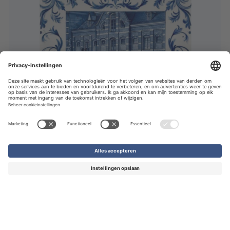
Tegeltjes
€ 4,95
-
€ 9,75
per stuk