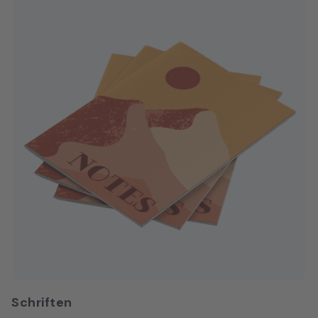
(beschrijfbaar). Het papier is
gewenste oplage. Van een uniek exemplaar tot grote
gebleekt zonder optische
oplages van tientallen tot honderden. U bestelt zo
witmakers en beschikt over de
gemakkelijk het aantal dat u nodig heeft.
volgende keurmerken: FSC®, EU
Ecolabel, Chloorvrij proces
(PCF), Verouderingsbestendig
papier(DIN/ISO 9706),
ColorLok®-technologie.
Kenmerken Ongestreken
Natuurwitte, zachte crème tint
Gebleekt zonder optische
witmakers Soepel en licht
materiaal Keurmerken FSC® EU
Ecolabel PCF (Processed
Chlorine Free)
Verouderingsbestendig papier
(DIN/ISO 9706) ColorLok®-
Schriften
technologie