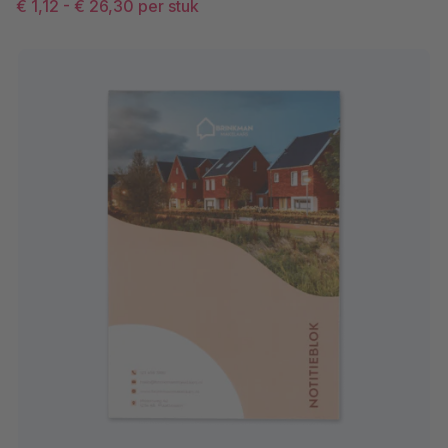
€ 1,12
-
€ 26,30
per stuk
120 grams HVO
Ongestreken papiersoort, de
Natuurwit
kleur van het papier is natuurwit
(beschrijfbaar). Het papier is
gebleekt zonder optische
witmakers en beschikt over de
volgende keurmerken: FSC®, EU
Ecolabel, Chloorvrij proces
(PCF), Verouderingsbestendig
papier(DIN/ISO 9706),
ColorLok®-technologie.
160 grams HVO
Ongestreken papiersoort, de
Natuurwit
kleur van het papier is natuurwit
(beschrijfbaar). Het papier is
gebleekt zonder optische
witmakers en beschikt over de
volgende keurmerken: FSC®, EU
Ecolabel, Chloorvrij proces