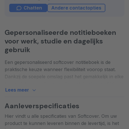
Chatten
Andere contactopties
Gepersonaliseerde notitieboeken
voor werk, studie en dagelijks
gebruik
Een gepersonaliseerd softcover notitieboek is de
praktische keuze wanneer flexibiliteit voorop staat.
Dankzij de soepele omslag past het gemakkelijk in elke
tas, zodat u overal eenvoudig aantekeningen of ideeën
Lees meer
kunt opschrijven. Ideaal voor snelle notities tussen
afspraken door.
Aanleverspecificaties
Wilt u een uniek notitieboek laten bedrukken? Dan is
Hier vindt u alle specificaties van Softcover. Om uw
het hele notitieboek volledig naar eigen ontwerp
product te kunnen leveren binnen de levertijd, is het
samen te stellen, van blanco en gelinieerde pagina’s