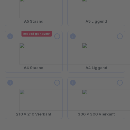
A5 Staand
A5 Liggend
meest gekozen
i
i
A4 Staand
A4 Liggend
i
i
210 x 210 Vierkant
300 x 300 Vierkant