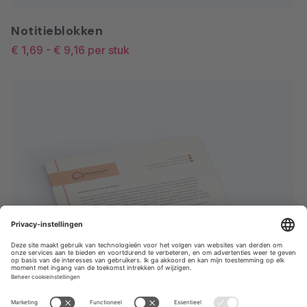
(PCF), Verouderingsbestendig
Notitieblokken
papier(DIN/ISO 9706),
ColorLok®-technologie.
€ 1,69
-
€ 9,16
per stuk
HVO 160 grams
Voorheen "Motif 160 grams".
Ongestreken papiersoort
(beschrijfbaar), houtvrij,
helderwit. Beschikt over de
volgende keurmerken: FSC®, EU
Ecolabel, Elementair Chloorvrij
(ECF). Verouderingsbestendig
Papier(DIN/ISO 9706).
Kenmerken Ongestreken
Natuurwitte, zachte crème tint
Gebleekt zonder optische
witmakers Soepel en licht
materiaal Keurmerken FSC® EU
Ecolabel PCF (Processed