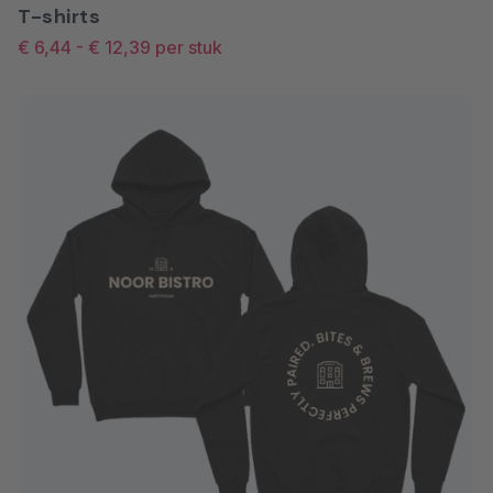
T-shirts
aanleverspecificaties
.
€ 6,44
-
€ 12,39
per stuk
Zodra wij uw bestand hebben ontvangen, starten wij
de productie.
Na verzending ontvangt u een track-and-
tracecode om uw bestelling te volgen.
Bekijk de
aanleverspecificaties
en het
bijbehorende InDesign-sjabloon voordat u uw bestand
aanlevert, zodat uw ontwerp direct goed op formaat
staat.
Besparen bij een grotere bestelling
Een katoenen tas wordt zelden voor één of twee
stuks besteld. Juist bij toepassingen als een
beursstand, een goodiebag bij een opening, een