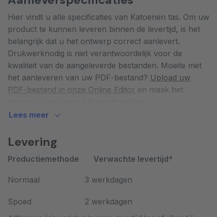
Hier vindt u alle specificaties van Katoenen tas. Om uw
Steeds meer organisaties kiezen bewust voor een
product te kunnen leveren binnen de levertijd, is het
katoenen tas in plaats van een plastic exemplaar bij de
belangrijk dat u het ontwerp correct aanlevert.
kassa. Een katoenen tas gaat jarenlang mee, is
Drukwerknodig is niet verantwoordelijk voor de
herbruikbaar voor boodschappen, sport of dagelijkse
kwaliteit van de aangeleverde bestanden. Moeite met
spullen, en voorkomt zo dat er telkens nieuw plastic
het aanleveren van uw PDF-bestand?
Upload uw
wordt verbruikt. Voor bedrijven die duurzaamheid
PDF-bestand in onze Online Editor
en maak het
serieus nemen, is dit een eenvoudige manier om dat
bestand in een paar klikken drukklaar.
ook zichtbaar te maken: de tas wordt immers zelf
Lees meer
gedragen en gebruikt door de ontvanger.
Katoenen tas
Katoenen tas Bedrukt
Materiaal, afwerking en
Levering
certificering
Productiemethode
Verwachte levertijd*
De tas is gemaakt van 100% katoen en voorzien van
Normaal
3 werkdagen
stevige, lange hengsels, zodat de tas ook bij intensief
gebruik comfortabel blijft dragen. Het lichte gewicht
Spoed
2 werkdagen
maakt de tas bovendien gemakkelijk mee te nemen,