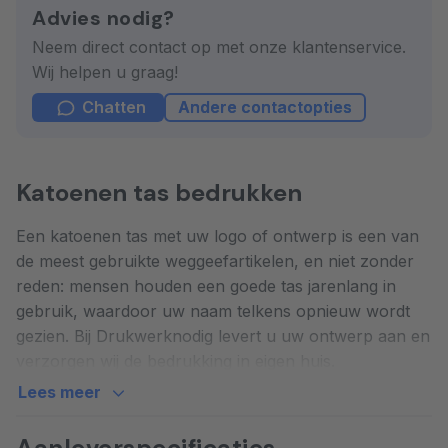
Advies nodig?
Neem direct contact op met onze klantenservice.
Wij helpen u graag!
Chatten
Andere contactopties
Katoenen tas bedrukken
Een katoenen tas met uw logo of ontwerp is een van
de meest gebruikte weggeefartikelen, en niet zonder
reden: mensen houden een goede tas jarenlang in
gebruik, waardoor uw naam telkens opnieuw wordt
gezien. Bij Drukwerknodig levert u uw ontwerp aan en
verzorgen wij de bedrukking in eigen huis.
Lees meer
Een tas die het plastic tasje
overbodig maakt
Aanleverspecificaties