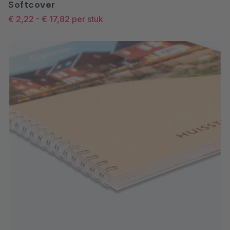
Softcover
opmerkingenveld vermelden.
€ 2,22
-
€ 17,82
per stuk
Heeft u meer hulp nodig bij het
opmaken van de bestanden?
Neem dan contact op met één
van onze medewerkers. Zij
kunnen u helpen met een offerte
op maat. Let op: wanneer u kiest
voor het drukklaar maken van
uw omslag, kan dit invloed
hebben op de productietijd van
uw bestelling. De productietijd
gaat in vanaf het moment dat de
omslag door u is goedgekeurd.
Bestand is
Het bestand is conform de
drukklaar
aanleverspecificaties aangeleverd
en hoeft niet meer gecontroleerd
te worden.