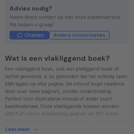
Advies nodig?
Neem direct contact op met onze klantenservice.
Wij helpen u graag!
Chatten
Andere contactopties
Wat is een vlakliggend boek?
Een vlakliggend boek, ook wel platliggend boek of
layflat genoemd, is zo gebonden dat het volledig open
blijft liggen op elke pagina. De inhoud loopt naadloos
door over twee pagina’s, zonder onderbreking.
Perfect voor illustratieve inhoud of ander soort
beeldmateriaal. Onze vlakliggende boeken worden
altijd full colour dubbelzijdig gedrukt op 190 grams
dubbelzijdig gestreken sulfaatkarton, zodat ze voldoen
aan de allerhoogste kwaliteitsnormen.
Lees meer