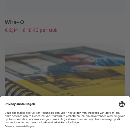
Wire-O
€ 2,14
-
€ 16,43
per stuk