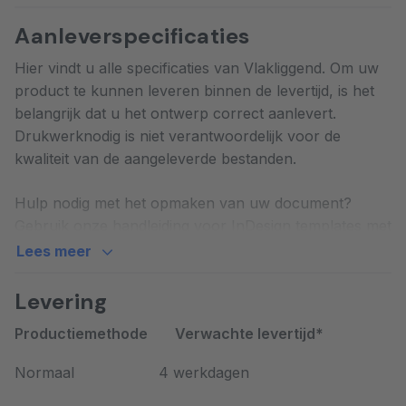
Populaire toepassingen:
Aanleverspecificaties
Hier vindt u alle specificaties van Vlakliggend. Om uw
Architectuurpresentaties
product te kunnen leveren binnen de levertijd, is het
High-end productbrochures
belangrijk dat u het ontwerp correct aanlevert.
Fotoboeken en portfolio’s
Drukwerknodig is niet verantwoordelijk voor de
kwaliteit van de aangeleverde bestanden.
Bedrijfspresentaties en rapporten
Hulp nodig met het opmaken van uw document?
Waarom vlakliggend laten drukken
Gebruik onze
handleiding
voor InDesign templates met
bij Drukwerknodig?
handige tips!
Lees meer
Vlakliggende boeken bij Drukwerknodig laten drukken
Vlakliggend
Levering
betekent kiezen voor duurzaamheid én zekerheid. Wij
Vlakliggend 148x148
combineren een 100% kwaliteitsgarantie met moderne
Productiemethode
Verwachte levertijd*
Vlakliggend 21x21
productieprocessen die zowel efficiënt als
Vlakliggend A4 Staand
Normaal
4 werkdagen
milieubewust zijn. Het binnenwerk van onze
Vlakliggend A4 Liggend
vlakliggende boeken wordt vervaardigd op de
Vlakliggend A5 Liggend