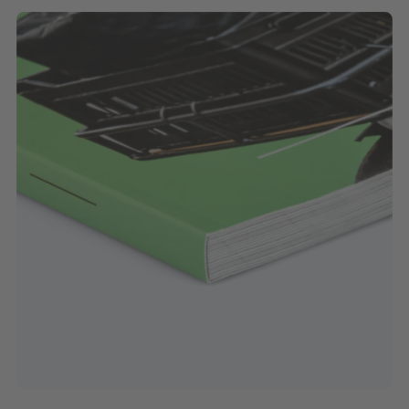
opmaken van de bestanden?
Neem dan contact op met één
van onze medewerkers. Zij
kunnen u helpen met een offerte
opmaat. Let op: wanneer u kiest
voor het drukklaar maken van
uw omslag, kan dit invloed
hebben op de productietijd van
uw bestelling. De productietijd
gaat in vanaf het moment dat de
omslag door u is goedgekeurd.
Omslag
De PDF van uw omslag is niet
drukklaar
gemaakt volgens de
maken (+
aanleverspecificaties. Wij maken
€29,95)
de PDF drukklaar voor u. Bij het
plaatsen van uw bestelling kunt u
de rugtekst in het