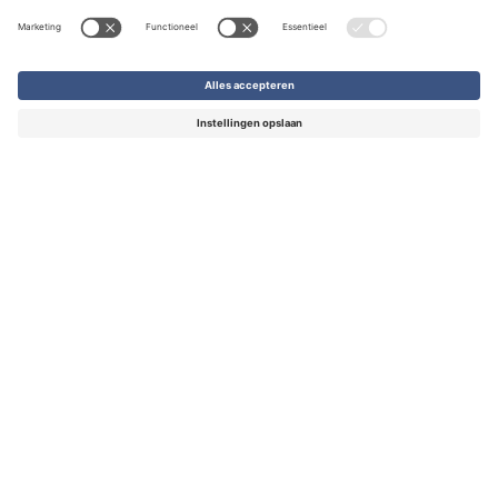
Hardcover Wire-O
€ 6,50
-
€ 21,80
per stuk
Advies nodig?
Neem direct contact op met onze klantenservice.
Wij helpen u graag!
Chatten
Andere contactopties