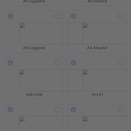
A5 Liggend
A5 Staand
i
i
A4 Liggend
A4 Staand
i
i
148x148
21x21
i
i