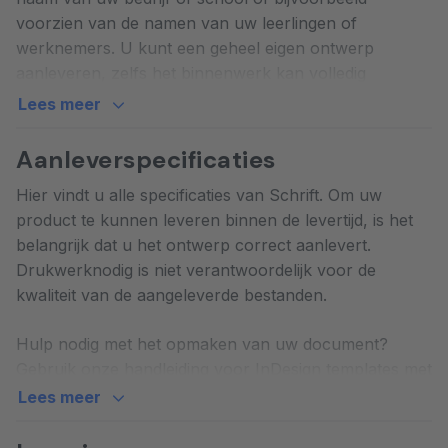
voorzien van de namen van uw leerlingen of
werknemers. U kunt een geheel eigen ontwerp
aanleveren, zelfs het binnenwerk kan volledig
gepersonaliseerd worden. Schriften met lijntjes
Lees meer
(gelinieerd), grote ruiten, kleine ruitjes, blanco papier –
het is allemaal mogelijk!
Aanleverspecificaties
Hier vindt u alle specificaties van Schrift. Om uw
Uw schriften worden in onze hechtstraat stevig
product te kunnen leveren binnen de levertijd, is het
gebonden met twee sterke nietjes in de rug.
belangrijk dat u het ontwerp correct aanlevert.
Vervolgens wordt het papier naar het uiteindelijke
Drukwerknodig is niet verantwoordelijk voor de
formaat gevouwen. Bedrukte schriften zijn standaard
kwaliteit van de aangeleverde bestanden.
verkrijgbaar in de formaten A4 en A5, maar maatwerk
is natuurlijk eveneens mogelijk. Heeft u vragen of
Hulp nodig met het opmaken van uw document?
speciale wensen? Onze ervaren professionals staan
Gebruik onze
handleiding
voor InDesign templates met
altijd voor u klaar!
handige tips!
Lees meer
Zelf schriften maken: keuze uit
Schrift