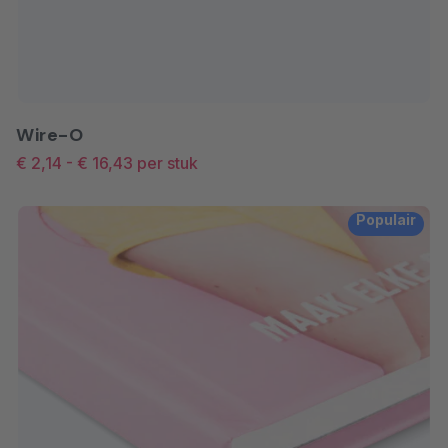
nog veel meer. De kleur van het
papier combineert leuk met
verschillende ontwerpen en
designs. Let op: wij raden het af
om afbeeldingen te gebruiken
Wire-O
met veel kleur en de kleur wit
€ 2,14
-
€ 16,43
per stuk
wordt niet gedrukt op het papier.
Populair