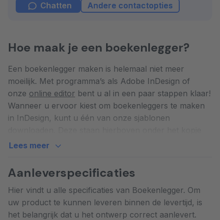
Chatten
Andere contactopties
Hoe maak je een boekenlegger?
Een boekenlegger maken is helemaal niet meer
moeilijk. Met programma’s als Adobe InDesign of
onze
online editor
bent u al in een paar stappen klaar!
Wanneer u ervoor kiest om boekenleggers te maken
in InDesign, kunt u één van onze sjablonen
downloaden. Deze staan hierboven onder het kopje
‘specificaties’.
Lees meer
Een boekenlegger maken op onze website doet u ook
Aanleverspecificaties
in een paar stappen:
Hier vindt u alle specificaties van Boekenlegger. Om
uw product te kunnen leveren binnen de levertijd, is
Open onze
online editor
het belangrijk dat u het ontwerp correct aanlevert.