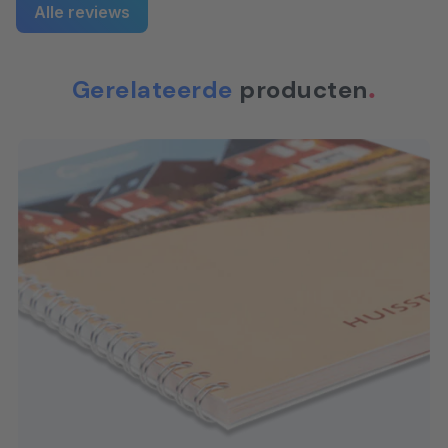
Papier(DIN/ISO 9706).
Alle reviews
300 grams silk
Gestreken papiersoort, houtvrij,
mc
wit, licht glanzend. Beschikt over
Gerelateerde
producten
de volgende keurmerken: FSC®,
EU Ecolabel.
Verouderingsbestendig
Papier(DIN/ISO 9706).
350 grams
Dubbelzijdig gestreken
dubbelzijdig
sulfaatkarton (achterkant
gestreken
beschrijfbaar).
sulfaatkarton
283 grams kraft
Kraft papier kun je voor
verschillende doeleinden
gebruiken. De dikte van het
papier maakt het geschikt voor
kaarten, verpakkingen, labels en