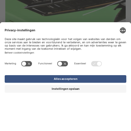
Softcover
€ 2,22
-
€ 17,82
per stuk