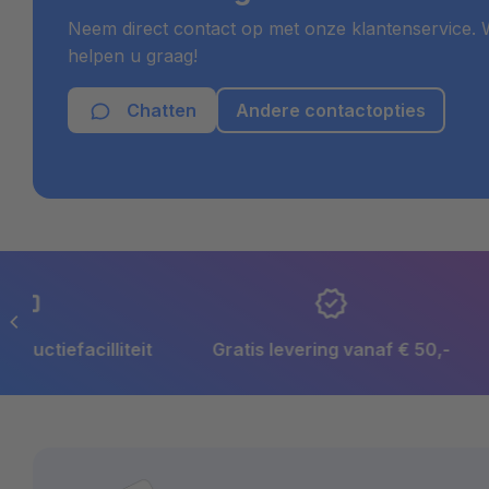
Ja. Het papier is houtvrij en draagt de keurmerken FS
Neem direct contact op met onze klantenservice. W
aan de norm voor verouderingsbestendig papier (DIN/
helpen u graag!
Chatten
Andere contactopties
Gratis levering vanaf € 50,-
Snelle levertijd