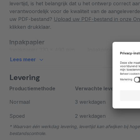
Inpakpapier ontwerpen
levertijd, is het belangrijk dat u het ontwerp correct aa
verantwoordelijk voor de kwaliteit van de aangeleverd
In onze
Online Editor
ontwerpt u uw eigen cadeaupapie
uw PDF-bestand?
Upload uw PDF-bestand in onze Onl
ontwerpervaring:
klikken drukklaar.
Inpakpapier
Open de online editor.
Inpakpapier 330 x 490 mm
Inpakpapier 310 x 8
Upload uw logo, foto's of afbeeldingen.
Lees meer
Voeg eventueel tekst of decoraties toe.
Sla uw ontwerp tussentijds op, of bestel uw cadeaup
Levering
Productiemethode
Verwachte levertijd*
Liever zelf ontwerpen in een ander programma? Ook g
wel rekening met onze aanleverspecificaties. Die vindt 
Normaal
3 werkdagen
Inpakpapier voor bedrijv
Spoed
2 werkdagen
* Waarvan één werkdag levering, levertijd kan afwijken bij hog
Voor bedrijven is bedrukt inpakpapier een verrassend 
bestandscontrole.