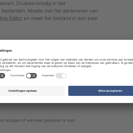
nlevert. Drukwerknodig is niet
e bestanden. Moeite met het aanleveren van
r in een paar stappen, ook zonder
ine Editor
en maak het bestand in een paar
80 mm
apier direct.
oed. Houd bij het aanleveren van uw pdf
u hierboven onder 'specificaties'.
en
ere oplages of wanneer gekozen is voor
effectief marketingmiddel. Een cadeau of