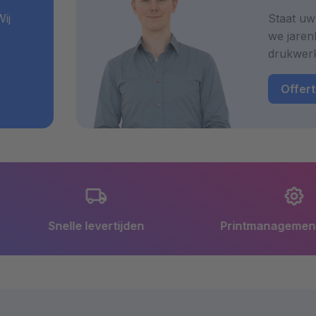
C® en EU Ecolabel. Daarnaast voldoet het
ij
Staat uw
ISO 9706).
we jaren
drukwer
Offer
en
Printmanagement op maat