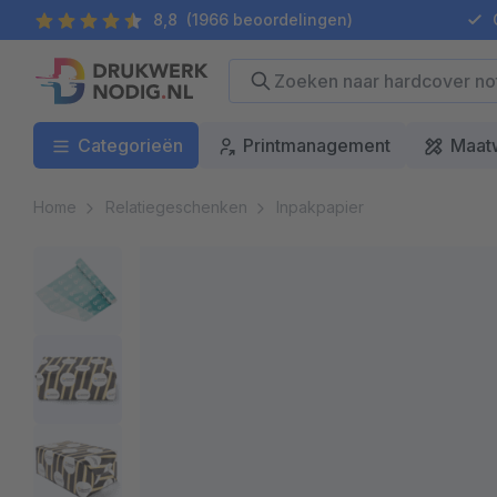
8,8
(1966 beoordelingen)
G
Categorieën
Printmanagement
Maat
Home
Relatiegeschenken
Inpakpapier