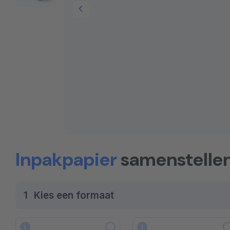
Inpakpapier
samenstelle
1
Kies een formaat
i
i