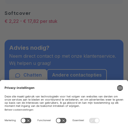
Softcover
€ 2,22
-
€ 17,82
per stuk
Advies nodig?
Neem direct contact op met onze klantenservice.
Wij helpen u graag!
Chatten
Andere contactopties
Maatwerk nodig?
Staat uw wens er niet tussen? Bij Drukwerknodig
hebben we jarenlange ervaring in het maken van
uiteenlopend drukwerk.