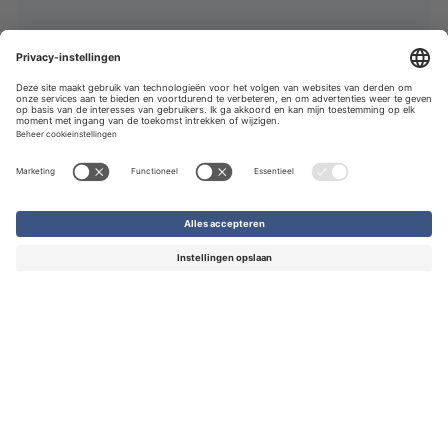
Tony's Chocolonely
€ 7,53
-
€ 11,67
per stuk