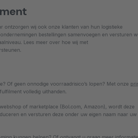
lment
ar ontzorgen wij ook onze klanten van hun logistieke
l ondernemingen bestellingen samenvoegen en versturen w
liaalniveau. Lees meer over hoe wij met
rsteunen.
e? Of geen onnodige voorraadrisico’s lopen? Met onze
pri
lfilment volledig uithanden.
uw webshop of marketplace (Bol.com, Amazon), wordt deze
roduceren en versturen deze onder uw eigen naam naar uw
ing kunnen helpen? Of ontvangt u graag meer informati