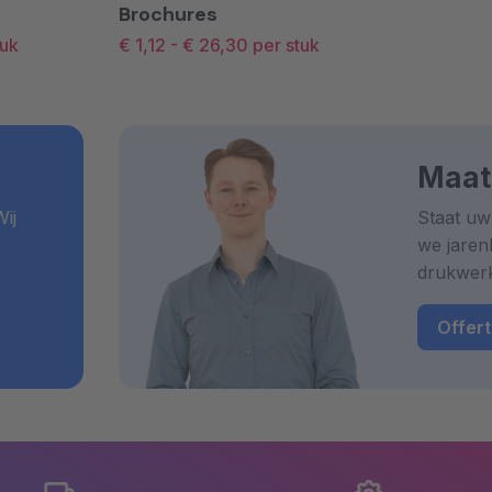
Brochures
tuk
€ 1,12
-
€ 26,30
per stuk
Maat
ij
Staat uw
we jaren
drukwer
Offer