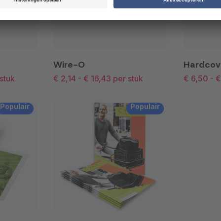
Wire-O
Hardcov
stuk
€ 2,14
-
€ 16,43
per stuk
€ 6,50
-
€
Populair
Populair