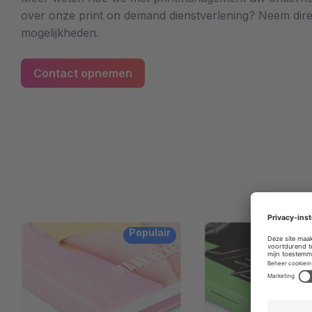
over onze print on demand dienstverlening? Neem dir
mogelijkheden.
Contact opnemen
Populair