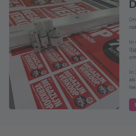
D
On
na
In
(
h
om
In
al
hi