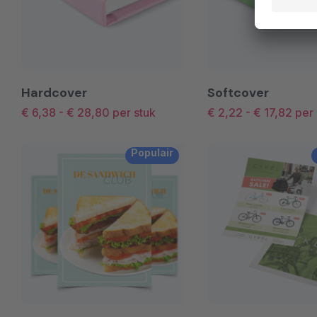
Hardcover
Softcover
€ 6,38
-
€ 28,80
per stuk
€ 2,22
-
€ 17,82
per 
Populair