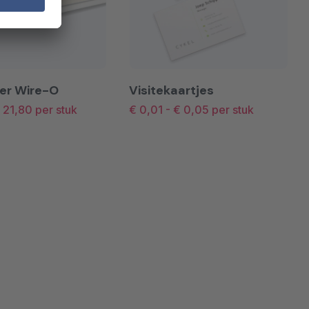
er Wire-O
Visitekaartjes
 21,80
per stuk
€ 0,01
-
€ 0,05
per stuk