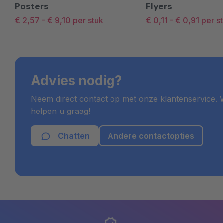
Posters
Flyers
€ 2,57
-
€ 9,10
per stuk
€ 0,11
-
€ 0,91
per s
Advies nodig?
Neem direct contact op met onze klantenservice. W
helpen u graag!
Chatten
Andere contactopties