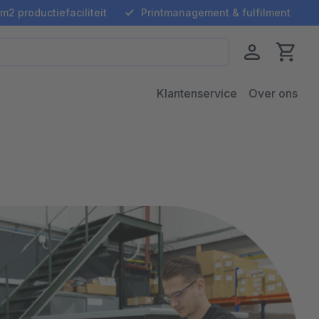
m2 productiefaciliteit
Printmanagement & fulfilment
Klantenservice
Over ons