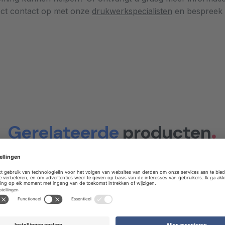
ect contact op met onze
drukwerkspecialisten
en bespreek
Gerelateerde
producten