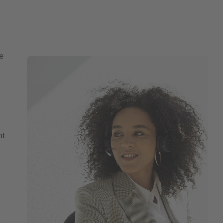
e
nt
e