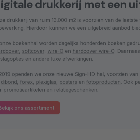
igitale drukkerij met een 
ze drukkerij van ruim 13.000 m2 is voorzien van de laatst
bewerking. Hierdoor kunnen we een uitgebreid aanbod bi
 onze boekenhal worden dagelijks honderden boeken gedruk
ardcover
,
softcover
,
wire-O
en
hardcover wire-O
. Daarnaas
slagopties en andere luxe afwerkingen.
 2019 openden we onze nieuwe Sign-HD hal, voorzien van p
s
dibond
,
forex
,
plexiglas
,
posters
en
fotoproducten
. Ook p
er
promotieartikelen
en
relatiegeschenken
.
Bekijk ons assortiment