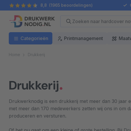
8,8
(1965 beoordelingen)
G
Categorieën
Printmanagement
Maat
Home
Drukkerij
Drukkerij
Drukwerknodig is een drukkerij met meer dan 30 jaar 
met meer dan 170 medewerkers zetten wij ons in om d
produceren en versturen.
Of het nu gaat om een kleine of grote bestelling. Bij 