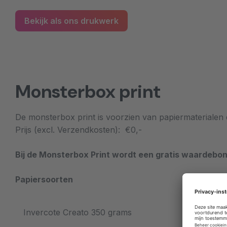
Bekijk als ons drukwerk
Monsterbox print
De monsterbox print is voorzien van papiermaterialen di
Prijs (excl. Verzendkosten): €0,-
Bij de Monsterbox Print wordt een gratis waardebo
Papiersoorten
Invercote Creato 350 grams