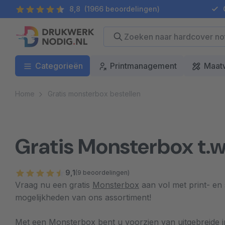
8,8
(1966 beoordelingen)
G
Categorieën
Printmanagement
Maat
Home
Gratis monsterbox bestellen
Gratis Monsterbox t.w
9,1
(9 beoordelingen)
Vraag nu een gratis
Monsterbox
aan vol met print- en
mogelijkheden van ons assortiment!
Met een Monsterbox bent u voorzien van uitgebreide in