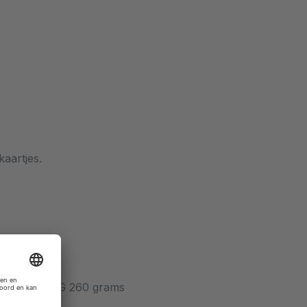
kaartjes.
Invercote G 260 grams