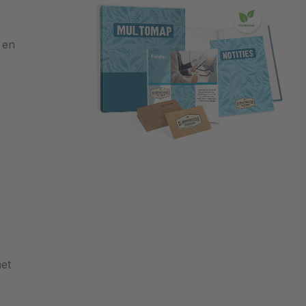
 en
met