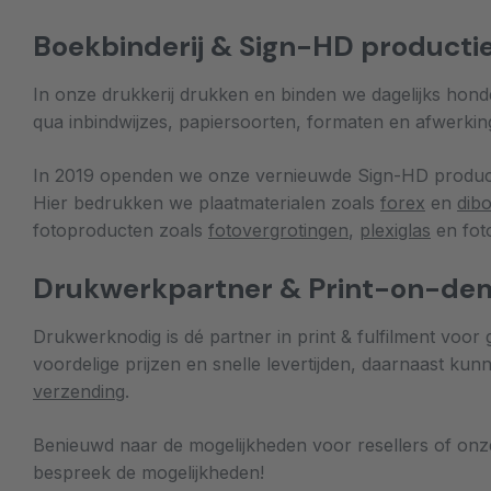
Boekbinderij & Sign-HD producti
In onze drukkerij drukken en binden we dagelijks hon
qua inbindwijzes, papiersoorten, formaten en afwerki
In 2019 openden we onze vernieuwde Sign-HD productie
Hier bedrukken we plaatmaterialen zoals
forex
en
dib
fotoproducten zoals
fotovergrotingen
,
plexiglas
en fot
Drukwerkpartner & Print-on-d
Drukwerknodig is dé partner in print & fulfilment voor
voordelige prijzen en snelle levertijden, daarnaast k
verzending
.
Benieuwd naar de mogelijkheden voor resellers of o
bespreek de mogelijkheden!