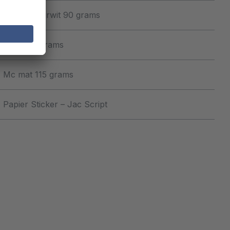
HVO natuurwit 90 grams
HVO 120 grams
Mc mat 115 grams
Papier Sticker – Jac Script