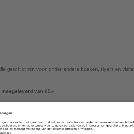
e geschikt zijn voor onder andere boeken, flyers en visite
n meegeleverd van €5,-
Invercote Creato 260 grams