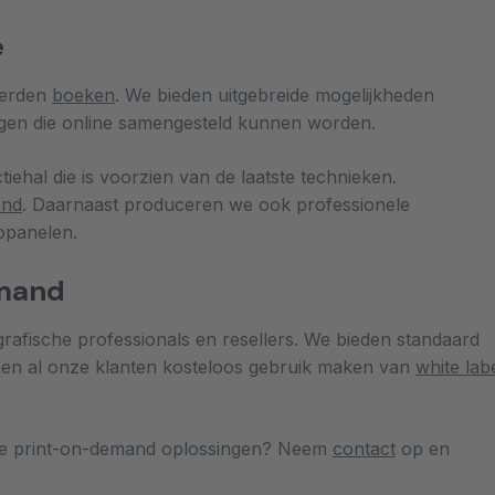
e
derden
boeken
. We bieden uitgebreide mogelijkheden
ngen die online samengesteld kunnen worden.
hal die is voorzien van de laatste technieken.
ond
. Daarnaast produceren we ook professionele
opanelen.
emand
 grafische professionals en resellers. We bieden standaard
unnen al onze klanten kosteloos gebruik maken van
white lab
nze print-on-demand oplossingen? Neem
contact
op en