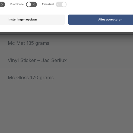
HVO natuurwit 200 grams
HVO 200 grams
Mc Mat 135 grams
Vinyl Sticker – Jac Serilux
Mc Gloss 170 grams