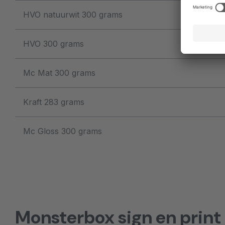
HVO natuurwit 300 grams
HVO 300 grams
Mc Mat 300 grams
Kraft 283 grams
Mc Gloss 300 grams
Monsterbox sign en print