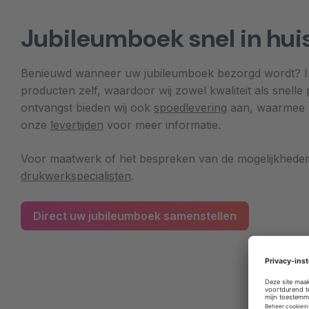
Jubileumboek snel in hui
Benieuwd wanneer uw jubileumboek bezorgd wordt? In o
producten zelf, waardoor wij zowel kwaliteit als snell
ontvangst bieden wij ook
spoedlevering
aan, waarmee uw
onze
levertijden
voor meer informatie.
Voor maatwerk of het bespreken van de mogelijkheden
drukwerkspecialisten
.
Direct uw jubileumboek samenstellen