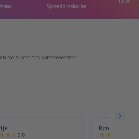
Spoedproductie
13.000 m2 productiefacillitei
ten die al met ons samenwerkten.
tje
Ronald Bakku
9.0
10.0