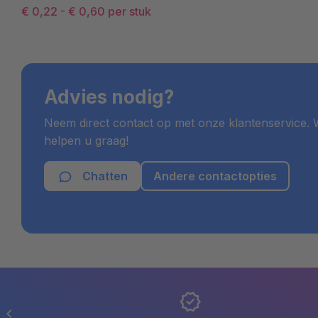
€ 0,22
-
€ 0,60
per stuk
Advies nodig?
Neem direct contact op met onze klantenservice. W
helpen u graag!
Chatten
Andere contactopties