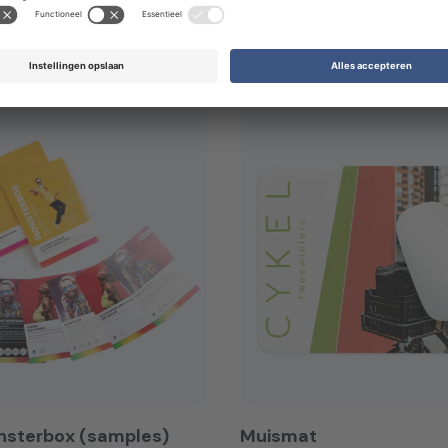
Gerelateerde
producten
nsterbox (samples)
Muismat