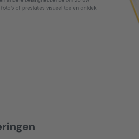
s en andere belanghebbende om zo uw
oto’s of prestaties visueel toe en ontdek
eringen