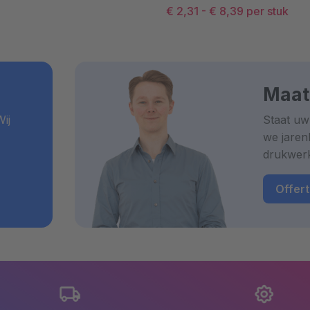
€ 2,31
-
€ 8,39
per stuk
Maat
ij
Staat uw
we jaren
drukwer
Offer