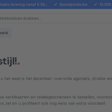
ratis levering vanaf € 50,-
Spoedproductie
13.000 
werk
ijl!
u het weet is het december: overvolle agenda’s, drukke wink
 uw kerstkaarten en relatiegeschenken te bestellen, voorkom
rs zet en u profiteert ook nog eens van extra voordeel!