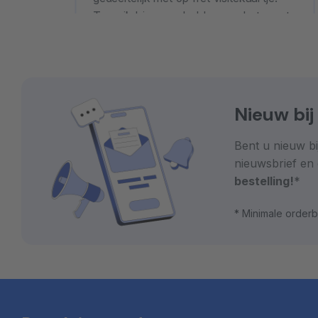
ken van
Toen ik hierover belde, was het eerste
eer,
dat gezegd werd dat het kosteloos
den.
over gedaan zou worden. Ongeacht
bij wie de fout lag. De tweede keer
Lees meer
was het perfect!
Nieuw bij
Bent u nieuw bi
nieuwsbrief en
bestelling!
*
* Minimale order