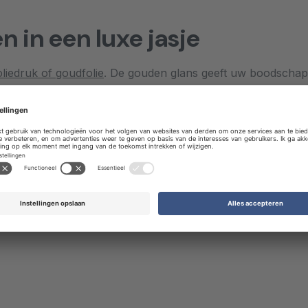
n in een luxe jasje
oliedruk of goudfolie
. De gouden glans geeft uw boodschap
en uw concurrenten! Elke kaart wordt speciaal met een vleug
s krijgt een feestelijke en persoonlijke uitstraling. Zo voelt
schap extra lang in gedachten.
details