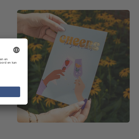
je
 de