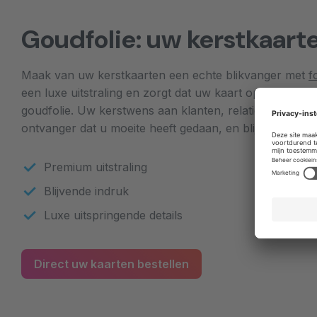
Goudfolie: uw kerstkaarte
Maak van uw kerstkaarten een echte blikvanger met
f
een luxe uitstraling en zorgt dat uw kaart opvalt tuss
goudfolie. Uw kerstwens aan klanten, relaties of collega’
ontvanger dat u moeite heeft gedaan, en blijft uw bood
Premium uitstraling
Blijvende indruk
Luxe uitspringende 
Direct uw kaarten bestellen