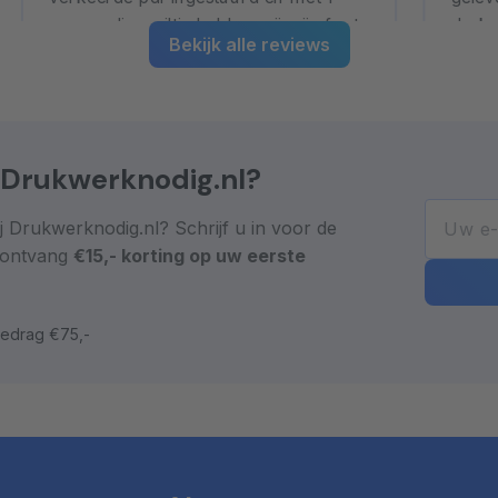
eenvoudig mailtje hebben zij mijn fout
drukw
Bekijk alle reviews
dezelfde dag hersteld. De bestelling
altijd
werd alsnog heel snel geleverd.
Lees meer
Lees
 Drukwerknodig.nl?
j Drukwerknodig.nl? Schrijf u in voor de
 ontvang
€15,- korting op uw eerste
bedrag €75,-