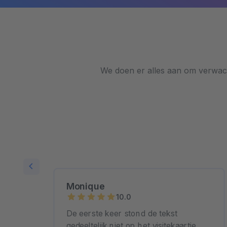
We doen er alles aan om verwach
Monique
10.0
j
De eerste keer stond de tekst
n door
gedeeltelijk niet op het visitekaartje.