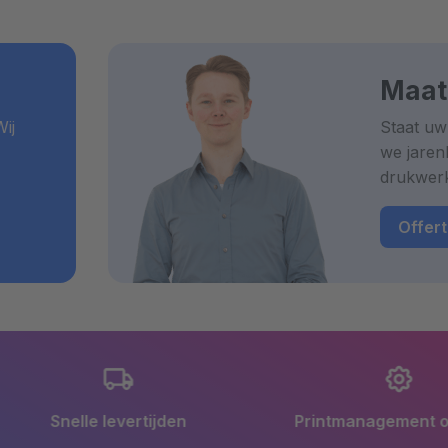
Maat
ij
Staat uw
we jaren
drukwer
Offer
en
Printmanagement op maat