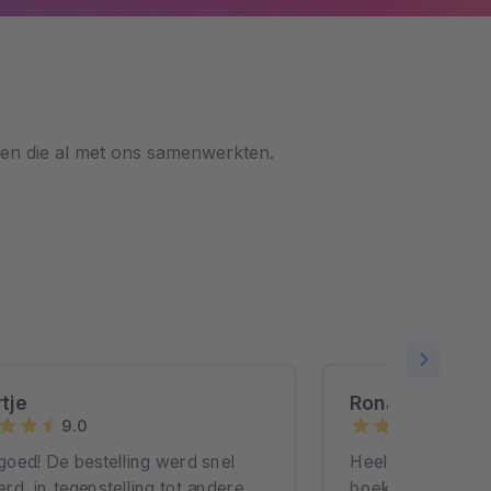
ten die al met ons samenwerkten.
tje
Ronald Bakku
9.0
10.0
goed! De bestelling werd snel
Heel erg goede e
erd, in tegenstelling tot andere
boek in eigen be