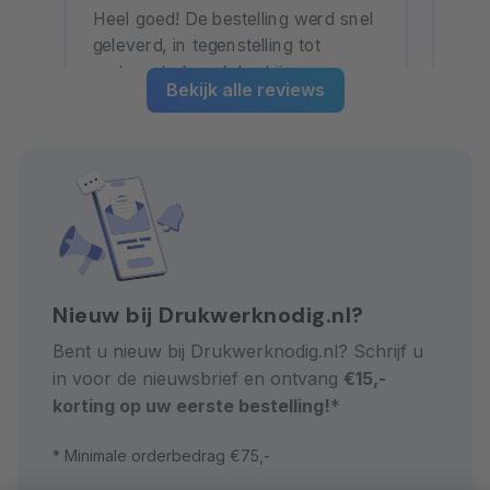
Heel goed! De bestelling werd snel
Hee
1
geleverd, in tegenstelling tot
een
andere drukwerk bedrijven waar
dru
Bekijk alle reviews
het eigenlijk altijd vertraagd is.
beh
pri
vra
Lees meer
Le
ger
Nieuw bij Drukwerknodig.nl?
Bent u nieuw bij Drukwerknodig.nl? Schrijf u
in voor de nieuwsbrief en ontvang
€15,-
korting op uw eerste bestelling!
*
* Minimale orderbedrag €75,-