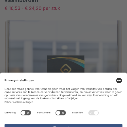
Raamborden
€ 16,53
-
€ 24,20
per stuk