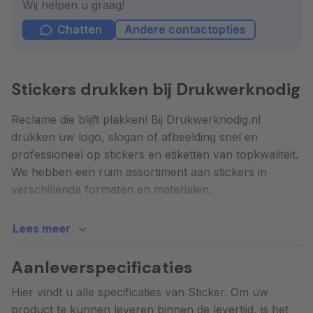
Wij helpen u graag!
Chatten
Andere contactopties
Stickers drukken bij Drukwerknodig
Reclame die blijft plakken! Bij Drukwerknodig.nl
drukken uw logo, slogan of afbeelding snel en
professioneel op stickers en etiketten van topkwaliteit.
We hebben een ruim assortiment aan stickers in
verschillende formaten en materialen.
Onze losse stickers zijn van zelfklevend vinyl en
Lees meer
worden full color bedrukt. We hebben standaard
formaten, maar we kunnen de stickers in vrijwel
Aanleverspecificaties
iedere denkbare vorm en maat snijden. Unieke
Hier vindt u alle specificaties van Sticker. Om uw
vormen en formaten zijn dus ook mogelijk! Ook
product te kunnen leveren binnen de levertijd, is het
kunnen we uw sticker of etiket optioneel van mat- of