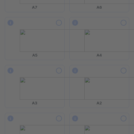
A7
A6
i
i
A5
A4
i
i
A3
A2
i
i