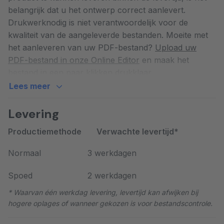
belangrijk dat u het ontwerp correct aanlevert.
glanslaminaat voorzien.
Drukwerknodig is niet verantwoordelijk voor de
kwaliteit van de aangeleverde bestanden. Moeite met
Bent u op zoek naar een kleiner formaat stickers in
het aanleveren van uw PDF-bestand?
Upload uw
een grote of kleine oplage? Dan zijn onze stickers op
PDF-bestand in onze Online Editor
en maak het
vel zeer geschikt en voordelig. Tevens bieden wij
bestand in een paar klikken drukklaar.
raamstickers aan, speciaal geschikt voor
buitengebruik op bijvoorbeeld auto's of winkelruiten.
Lees meer
Sticker
Sticker A0
Zelf stickers maken
Levering
Sticker A1
Productiemethode
Verwachte levertijd*
Sticker A2
Uw eigen stickers ontwerpen is nog nooit zo makkelijk
Sticker 700 x 1000 mm
geweest. U kunt een geheel eigen ontwerp maken in
Normaal
3 werkdagen
Sticker Maatwerk
onze handige online editor.
Sticker 50 x 50 mm
Spoed
2 werkdagen
U doorloopt de volgende stappen:
Sticker 50 x 100 mm
* Waarvan één werkdag levering, levertijd kan afwijken bij
Sticker 100 x 100 mm
hogere oplages of wanneer gekozen is voor bestandscontrole.
Stap1: Open de
Online Editor
.
Sticker A6
Stap 2: Kies het formaat van de stickers
Sticker 150 x 150 mm