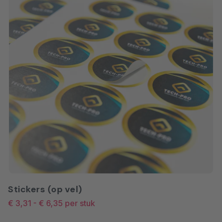
tonen. Penstick is makkelijk te
verwijderen en herbruikbaar,
ideaal voor seizoensgebonden
acties! Kan zowel binnen- als
buiten worden worden gebruikt.
Stickers (op vel)
€ 3,31
-
€ 6,35
per stuk