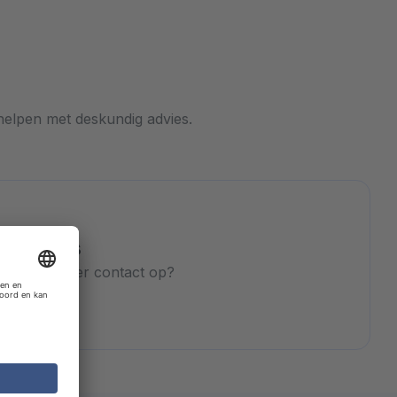
helpen met deskundig advies.
ctopties
andere manier contact op?
es