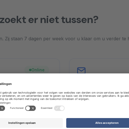
zoekt er niet tussen?
. Zij staan 7 dagen per week voor u klaar om u verder te 
Overige conta
ct persoonlijk contact.
Neemt u liever op een 
Overige contactopti