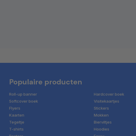
Populaire producten
Roll-up banner
Hardcover boek
Softcover boek
Visitekaartjes
Flyers
Stickers
Kaarten
Mokken
Tegeltje
Bierviltjes
T-shirts
Hoodies
Posters
Forex