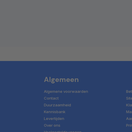
Algemeen
Algemene voorwaarden
Bet
Contact
Si
Duurzaamheid
Kla
Kennisbank
Ma
Levertijden
Aan
Over ons
Pri
Veelgestelde vragen