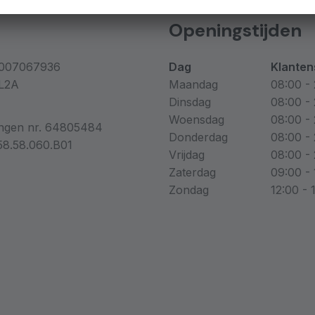
Openingstijden
007067936
Dag
Klanten
L2A
Maandag
08:00 - 
Dinsdag
08:00 - 
Woensdag
08:00 - 
ingen nr. 64805484
Donderdag
08:00 - 
8.58.060.B01
Vrijdag
08:00 - 
Zaterdag
09:00 - 
Zondag
12:00 - 