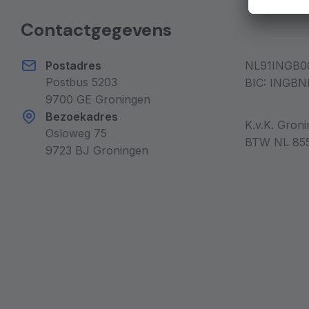
Contactgegevens
Postadres
NL91INGB0
Postbus 5203
BIC: INGBN
9700 GE Groningen
Bezoekadres
K.v.K. Gron
Osloweg 75
BTW NL 855
9723 BJ Groningen